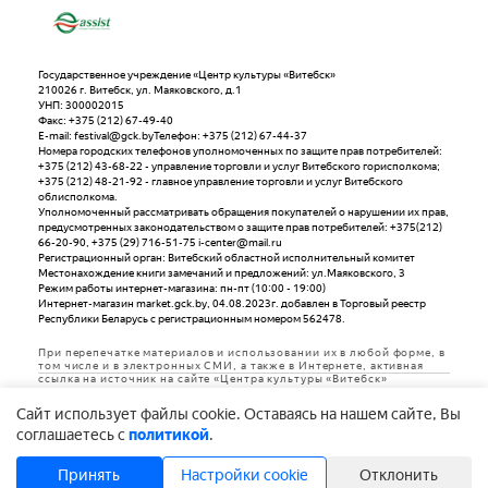
Государственное учреждение «Центр культуры «Витебск»
210026 г. Витебск, ул. Маяковского, д.1
УНП: 300002015
Факс: +375 (212) 67-49-40
E-mail: festival@gck.byТелефон: +375 (212) 67-44-37
Номера городских телефонов уполномоченных по защите прав потребителей:
+375 (212) 43-68-22 - управление торговли и услуг Витебского горисполкома;
+375 (212) 48-21-92 - главное управление торговли и услуг Витебского
облисполкома.
Уполномоченный рассматривать обращения покупателей о нарушении их прав,
предусмотренных законодательством о защите прав потребителей: +375(212)
66-20-90, +375 (29) 716-51-75 i-center@mail.ru
Регистрационный орган: Витебский областной исполнительный комитет
Местонахождение книги замечаний и предложений: ул.Маяковского, 3
Режим работы интернет-магазина: пн-пт (10:00 - 19:00)
Интернет-магазин market.gck.by, 04.08.2023г. добавлен в Торговый реестр
Республики Беларусь с регистрационным номером 562478.
При перепечатке материалов и использовании их в любой форме, в
том числе и в электронных СМИ, а также в Интернете, активная
ссылка на источник на сайте «Центра культуры «Витебск»
обязательна
Cайт использует файлы cookie. Оставаясь на нашем сайте, Вы
Дизайн и разработка
соглашаетесь с
политикой
.
Принять
Настройки cookie
Отклонить
Copyright © 1992-2026 Государственное учреждение «Центр культуры