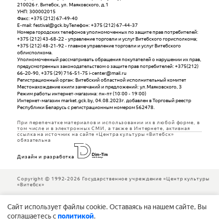
210026 г. Витебск, ул. Маяковского, д.1
УНП: 300002015
Факс: +375 (212) 67-49-40
E-mail: festival@gck.byТелефон: +375 (212) 67-44-37
Номера городских телефонов уполномоченных по защите прав потребителей:
+375 (212) 43-68-22 - управление торговли и услуг Витебского горисполкома;
+375 (212) 48-21-92 - главное управление торговли и услуг Витебского
облисполкома.
Уполномоченный рассматривать обращения покупателей о нарушении их прав,
предусмотренных законодательством о защите прав потребителей: +375(212)
66-20-90, +375 (29) 716-51-75 i-center@mail.ru
Регистрационный орган: Витебский областной исполнительный комитет
Местонахождение книги замечаний и предложений: ул.Маяковского, 3
Режим работы интернет-магазина: пн-пт (10:00 - 19:00)
Интернет-магазин market.gck.by, 04.08.2023г. добавлен в Торговый реестр
Республики Беларусь с регистрационным номером 562478.
При перепечатке материалов и использовании их в любой форме, в
том числе и в электронных СМИ, а также в Интернете, активная
ссылка на источник на сайте «Центра культуры «Витебск»
обязательна
Дизайн и разработка
Copyright © 1992-2026 Государственное учреждение «Центр культуры
«Витебск»
Cайт использует файлы cookie. Оставаясь на нашем сайте, Вы
соглашаетесь с
политикой
.