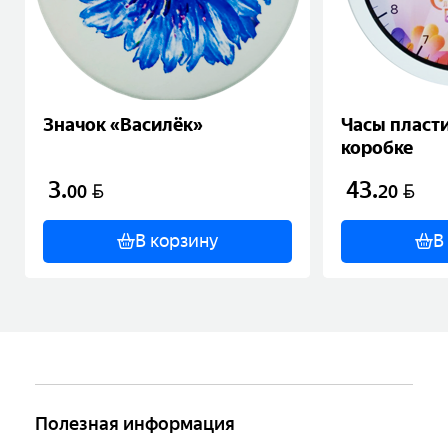
Значок «Василёк»
Часы пласт
коробке
3
.
43
.
BYN
BYN
00
20
В корзину
В
Полезная информация