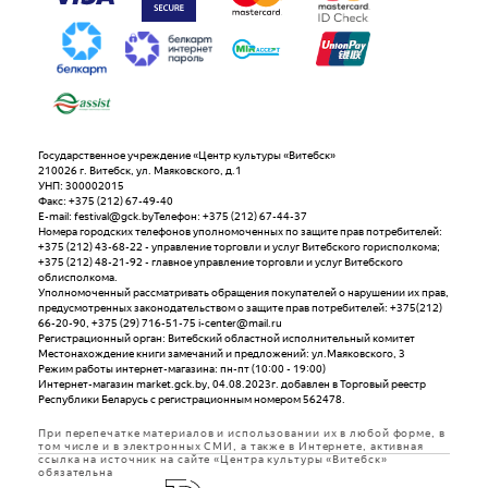
Государственное учреждение «Центр культуры «Витебск»
210026 г. Витебск, ул. Маяковского, д.1
УНП: 300002015
Факс: +375 (212) 67-49-40
E-mail: festival@gck.byТелефон: +375 (212) 67-44-37
Номера городских телефонов уполномоченных по защите прав потребителей:
+375 (212) 43-68-22 - управление торговли и услуг Витебского горисполкома;
+375 (212) 48-21-92 - главное управление торговли и услуг Витебского
облисполкома.
Уполномоченный рассматривать обращения покупателей о нарушении их прав,
предусмотренных законодательством о защите прав потребителей: +375(212)
66-20-90, +375 (29) 716-51-75 i-center@mail.ru
Регистрационный орган: Витебский областной исполнительный комитет
Местонахождение книги замечаний и предложений: ул.Маяковского, 3
Режим работы интернет-магазина: пн-пт (10:00 - 19:00)
Интернет-магазин market.gck.by, 04.08.2023г. добавлен в Торговый реестр
Республики Беларусь с регистрационным номером 562478.
При перепечатке материалов и использовании их в любой форме, в
том числе и в электронных СМИ, а также в Интернете, активная
ссылка на источник на сайте «Центра культуры «Витебск»
обязательна