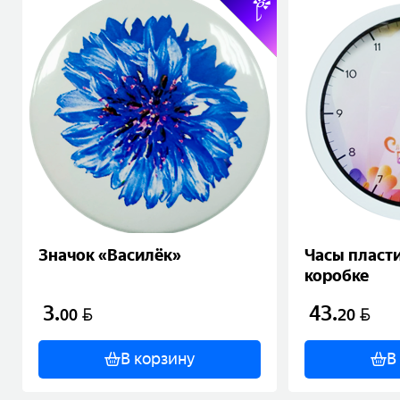
Значок «Василёк»
Часы пласт
коробке
3
.
43
.
BYN
BYN
00
20
В корзину
В