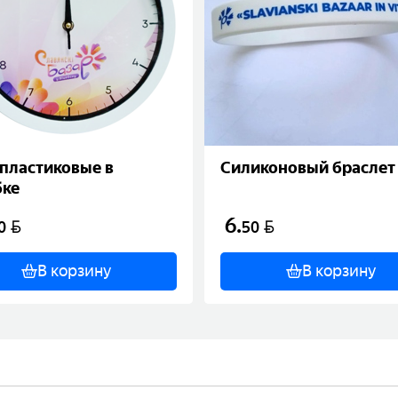
пластиковые в
Силиконовый браслет
бке
6
.
BYN
BYN
0
50
В корзину
В корзину