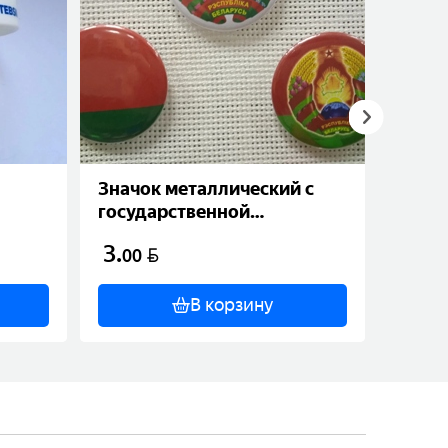
Значок металлический с
Кружк
государственной
орна
символикой (37 мм)
3
.
12
.
BYN
00
0
В корзину