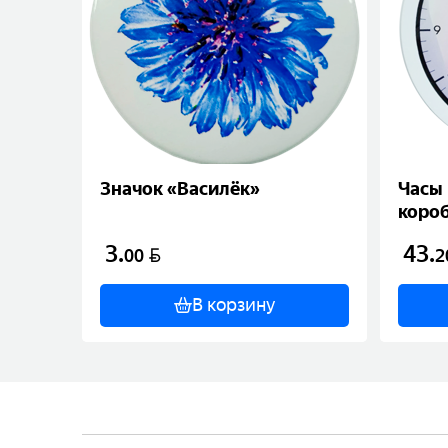
Значок «Василёк»
Часы 
коро
3
.
43
.
BYN
00
2
В корзину