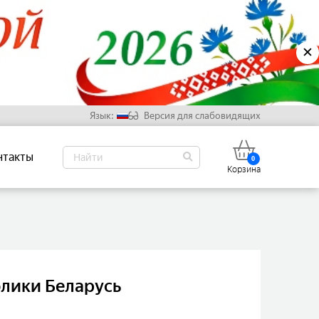
✕
Язык:
Версия для слабовидящих
Русский
нтакты
0
Белорусский
Корзина
Английский
Китайский
блики Беларусь