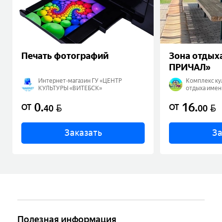
Печать фотографий
Зона отдых
ПРИЧАЛ»
Интернет-магазин ГУ «ЦЕНТР
Комплекс ку
КУЛЬТУРЫ «ВИТЕБСК»
отдыха име
«ЦЕНТР КУЛ
0
.
16
.
BYN
BYN
ОТ
ОТ
40
00
Заказать
За
Полезная информация