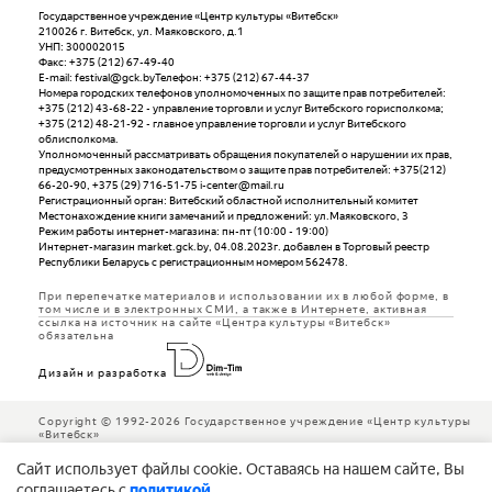
Государственное учреждение «Центр культуры «Витебск»
210026 г. Витебск, ул. Маяковского, д.1
УНП: 300002015
Факс: +375 (212) 67-49-40
E-mail: festival@gck.byТелефон: +375 (212) 67-44-37
Номера городских телефонов уполномоченных по защите прав потребителей:
+375 (212) 43-68-22 - управление торговли и услуг Витебского горисполкома;
+375 (212) 48-21-92 - главное управление торговли и услуг Витебского
облисполкома.
Уполномоченный рассматривать обращения покупателей о нарушении их прав,
предусмотренных законодательством о защите прав потребителей: +375(212)
66-20-90, +375 (29) 716-51-75 i-center@mail.ru
Регистрационный орган: Витебский областной исполнительный комитет
Местонахождение книги замечаний и предложений: ул.Маяковского, 3
Режим работы интернет-магазина: пн-пт (10:00 - 19:00)
Интернет-магазин market.gck.by, 04.08.2023г. добавлен в Торговый реестр
Республики Беларусь с регистрационным номером 562478.
При перепечатке материалов и использовании их в любой форме, в
том числе и в электронных СМИ, а также в Интернете, активная
ссылка на источник на сайте «Центра культуры «Витебск»
обязательна
Дизайн и разработка
Copyright © 1992-2026 Государственное учреждение «Центр культуры
«Витебск»
Cайт использует файлы cookie. Оставаясь на нашем сайте, Вы
соглашаетесь с
политикой
.