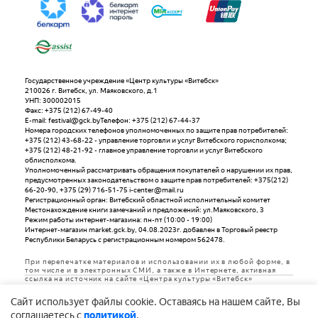
Государственное учреждение «Центр культуры «Витебск»
210026 г. Витебск, ул. Маяковского, д.1
УНП: 300002015
Факс: +375 (212) 67-49-40
E-mail: festival@gck.byТелефон: +375 (212) 67-44-37
Номера городских телефонов уполномоченных по защите прав потребителей:
+375 (212) 43-68-22 - управление торговли и услуг Витебского горисполкома;
+375 (212) 48-21-92 - главное управление торговли и услуг Витебского
облисполкома.
Уполномоченный рассматривать обращения покупателей о нарушении их прав,
предусмотренных законодательством о защите прав потребителей: +375(212)
66-20-90, +375 (29) 716-51-75 i-center@mail.ru
Регистрационный орган: Витебский областной исполнительный комитет
Местонахождение книги замечаний и предложений: ул.Маяковского, 3
Режим работы интернет-магазина: пн-пт (10:00 - 19:00)
Интернет-магазин market.gck.by, 04.08.2023г. добавлен в Торговый реестр
Республики Беларусь с регистрационным номером 562478.
При перепечатке материалов и использовании их в любой форме, в
том числе и в электронных СМИ, а также в Интернете, активная
ссылка на источник на сайте «Центра культуры «Витебск»
обязательна
Cайт использует файлы cookie. Оставаясь на нашем сайте, Вы
Дизайн и разработка
соглашаетесь с
политикой
.