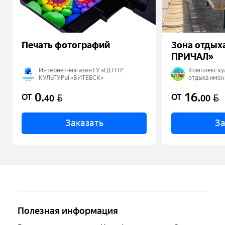
Печать фотографий
Зона отдых
ПРИЧАЛ»
Интернет-магазин ГУ «ЦЕНТР
Комплекс ку
КУЛЬТУРЫ «ВИТЕБСК»
отдыха име
«ЦЕНТР КУЛ
0
.
16
.
BYN
BYN
ОТ
ОТ
40
00
Заказать
За
Полезная информация