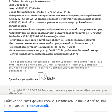
210026 г. Витебск, ул. Маяковского, д.1
УНП: 300002015
Факс: +375 (212) 67-49-40
E-mail: festival@gck.byТелефон: +375 (212) 67-44-37
Номера городских телефонов уполномоченных по защите прав потребителей:
+375 (212) 43-68-22 - управление торговли и услуг Витебского горисполкома;
+375 (212) 48-21-92 - главное управление торговли и услуг Витебского
облисполкома.
Уполномоченный рассматривать обращения покупателей о нарушении их прав,
предусмотренных законодательством о защите прав потребителей: +375(212)
66-20-90, +375 (29) 716-51-75 i-center@mail.ru
Регистрационный орган: Витебский областной исполнительный комитет
Местонахождение книги замечаний и предложений: ул.Маяковского, 3
Режим работы интернет-магазина: пн-пт (10:00 - 19:00)
Интернет-магазин market.gck.by, 04.08.2023г. добавлен в Торговый реестр
Республики Беларусь с регистрационным номером 562478.
При перепечатке материалов и использовании их в любой форме, в
том числе и в электронных СМИ, а также в Интернете, активная
ссылка на источник на сайте «Центра культуры «Витебск»
обязательна
Дизайн и разработка
Copyright © 1992-2026 Государственное учреждение «Центр культуры
«Витебск»
Cайт использует файлы cookie. Оставаясь на нашем сайте, Вы
соглашаетесь с
политикой
.